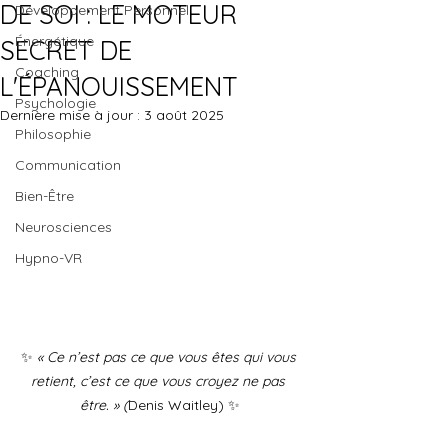
DE SOI : LE MOTEUR
Développement Personnel
Énergétique
SECRET DE
Coaching
L'ÉPANOUISSEMENT
Psychologie
Dernière mise à jour :
3 août 2025
Philosophie
Communication
Bien-Être
Neurosciences
Hypno-VR
✨ 
« Ce n’est pas ce que vous êtes qui vous 
retient, c’est ce que vous croyez ne pas 
être. » (
Denis Waitley) ✨