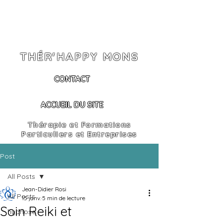
THÉR'HAPPY MONS
CONTACT
ACCUEIL DU SITE
Thérapie et Formations
Particuliers et Entreprises
Post
All Posts
Jean-Didier Rosi
All Posts
15 janv.
5 min de lecture
Soin Reiki et
hypnose