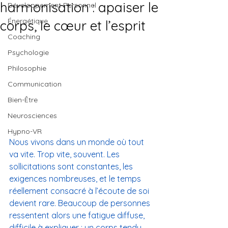
harmonisation : apaiser le
Développement Personnel
Énergétique
corps, le cœur et l’esprit
Coaching
Psychologie
Philosophie
Communication
Bien-Être
Neurosciences
Hypno-VR
Nous vivons dans un monde où tout 
va vite. Trop vite, souvent. Les 
sollicitations sont constantes, les 
exigences nombreuses, et le temps 
réellement consacré à l’écoute de soi 
devient rare. Beaucoup de personnes 
ressentent alors une fatigue diffuse, 
difficile à expliquer : un corps tendu, 