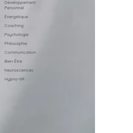
Développement
Personnel
Énergétique
Coaching
Psychologie
Philosophie
Communication
Bien-Être
Neurosciences
Hypno-VR