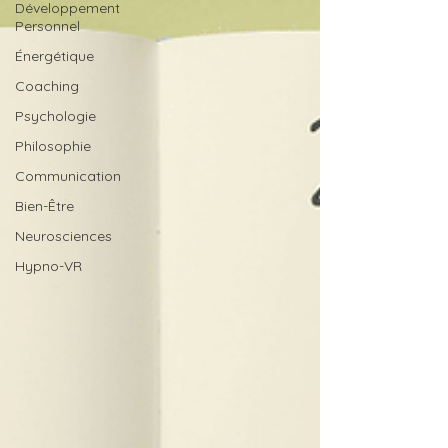
Développement
Personnel
Énergétique
Coaching
Psychologie
Philosophie
Communication
Bien-Être
Neurosciences
Hypno-VR