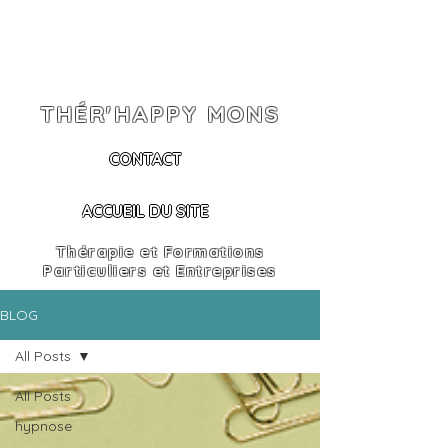
THÉR'HAPPY MONS
CONTACT
ACCUEIL DU SITE
Thérapie et Formations
Particuliers et Entreprises
BLOG
All Posts
All Posts
hypnose