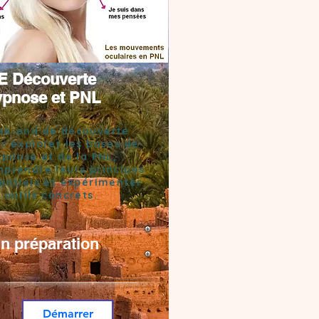
 Découverte
pnose et PNL
k-end de découverte
r explorer les bases de
ypnose et de la PNL,
prendre leurs principes
entiels et expérimenter
 outils concrets.
n préparation
Démarrer