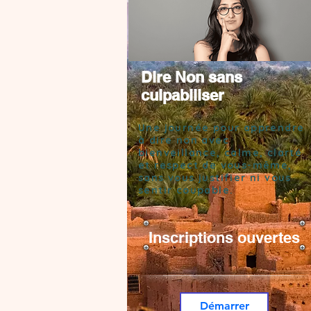
Dire Non sans
culpabiliser
Une journée pour apprendre
à dire
non
avec
bienveillance, calme, clarté
et respect de vous-même,
sans vous justifier ni vous
sentir coupable.
Inscriptions ouvertes
Démarrer