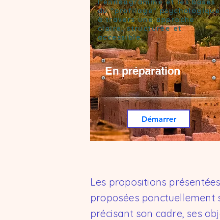
l’ennéagramme et les bases
du "profilage" psychologiqu
à travers une approche
claire, structurée et
accessible.
En préparation
Démarrer
Les propositions présentée
proposées ponctuellement s
précisant son cadre, ses ob