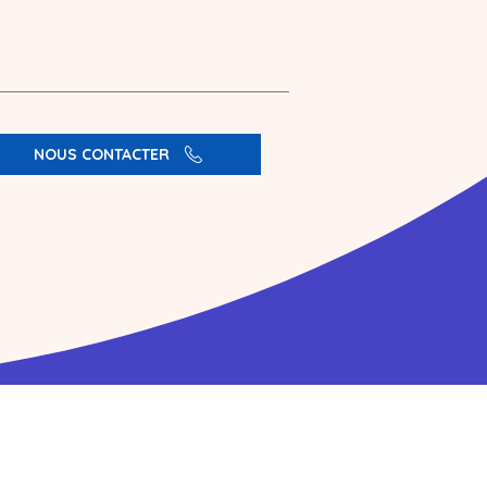
NOUS CONTACTER
Productions Associées Asbl
Rue Coenraets, 72
1060 Bruxelles