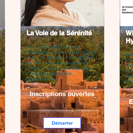
La Voie de la Sérénité
WE
Hy
Un atelier destiné aux
personnes souhaitant mieux
Wee
gérer le stress, l’anxiété et
pou
les tensions du quotidien,
l’h
grâce à des outils concrets
com
et immédiatement
ess
applicables.
des
Inscriptions ouvertes
E
Démarrer