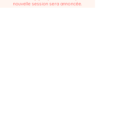
nouvelle session sera annoncée.
👉 Je souhaite recevoir plus d'informations pratiques
RETOUR ATELIERS PARTICULIERS
NOUS CONTACTER
THÉR'HAPPY